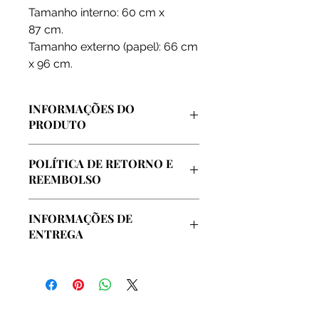
Tamanho interno: 60 cm x
87 cm.
Tamanho externo (papel): 66 cm
x 96 cm.
INFORMAÇÕES DO
PRODUTO
Arte vendida diretamente pelo
POLÍTICA DE RETORNO E
artista, extraida de sua coleção
REEMBOLSO
pessoal e de seu atelier oficial
localizado no centro da cidade do
Garantimos o reembolso integral em
Rio de Janeiro.
INFORMAÇÕES DE
caso de insatisfação com a compra,
ENTREGA
até o prazo de 7 dias.
A arte será enviada em embalagem
especial e protegida, sem custos
adicionais.