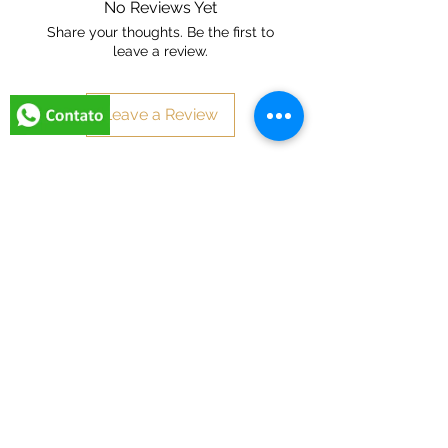
No Reviews Yet
Share your thoughts. Be the first to
leave a review.
Leave a Review
Related Artworks:
Novidade
Promoção Dia dos PAI