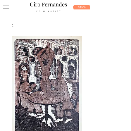
Ciro Fernandes
Store
V I S U A L A R T I S T