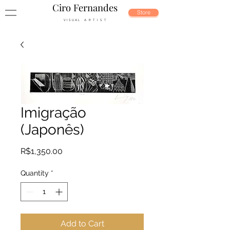
Ciro Fernandes
Store
V I S U A L A R T I S T
Imigração
(Japonês)
Price
R$1,350.00
Quantity
*
Add to Cart