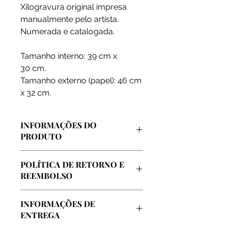
Xilogravura original impresa
manualmente pelo artista.
Numerada e catalogada.
Tamanho interno: 39 cm x
30 cm.
Tamanho externo (papel): 46 cm
x 32 cm.
INFORMAÇÕES DO
PRODUTO
Arte vendida diretamente pelo
POLÍTICA DE RETORNO E
artista, extraida de sua coleção
REEMBOLSO
pessoal e de seu atelier oficial
localizado no centro da cidade do
Garantimos o reembolso integral em
Rio de Janeiro.
INFORMAÇÕES DE
caso de insatisfação com a compra,
ENTREGA
até o prazo de 7 dias.