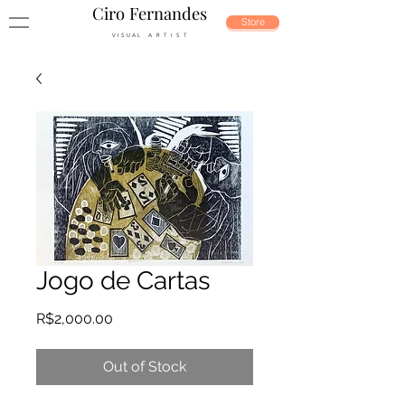
Ciro Fernandes
Store
V I S U A L A R T I S T
Jogo de Cartas
Price
R$2,000.00
Out of Stock