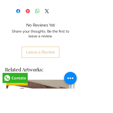
A arte será enviada em embalagem
especial e protegida, sem custos
adicionais.
No Reviews Yet
Share your thoughts. Be the first to
leave a review.
Leave a Review
Related Artworks:
Novidade
Promoção Dia dos PAI