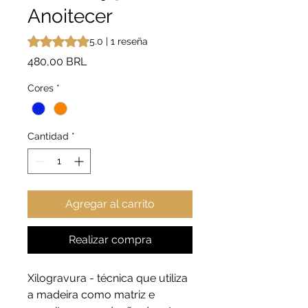
Anoitecer
Según 1 reseña, la calificación es de 5.0 de 5 estrellas
5.0 | 1 reseña
Precio
480,00 BRL
Cores
*
Cantidad
*
Agregar al carrito
Realizar compra
Xilogravura - técnica que utiliza
a madeira como matriz e