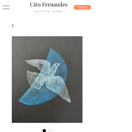
Ciro Fernandes
Tienda
A R T I S T A V I S U A L