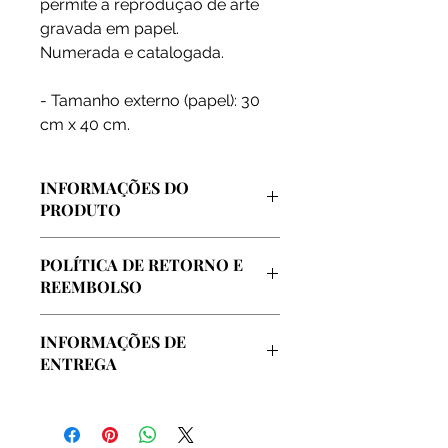
permite a reprodução de arte
gravada em papel.
Numerada e catalogada.
- Tamanho externo (papel): 30
cm x 40 cm.
INFORMAÇÕES DO
PRODUTO
Arte vendida diretamente pelo
POLÍTICA DE RETORNO E
artista, extraida de sua coleção
REEMBOLSO
pessoal e de seu atelier oficial
localizado no centro da cidade do
Garantimos o reembolso integral em
Rio de Janeiro.
INFORMAÇÕES DE
caso de insatisfação com a compra,
ENTREGA
até o prazo de 7 dias.
A arte será enviada em embalagem
especial e protegida, sem custos
adicionais.