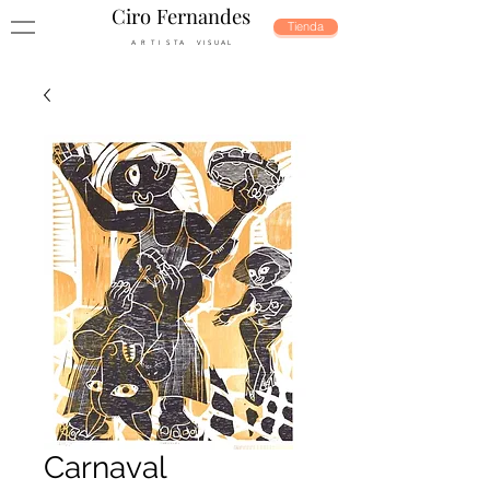
Ciro Fernandes
Tienda
A R T I S T A V I S U A L
Carnaval