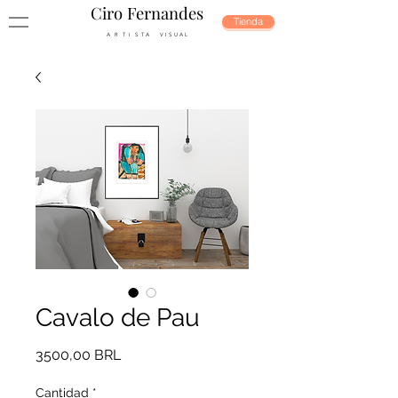
Ciro Fernandes
Tienda
A R T I S T A V I S U A L
Cavalo de Pau
Precio
3500,00 BRL
Cantidad
*