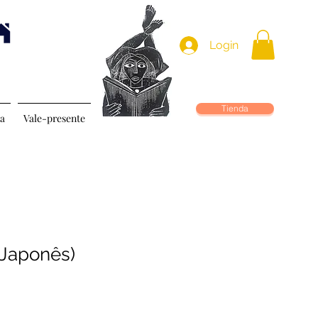
Login
Tienda
ea
Vale-presente
(Japonês)
o