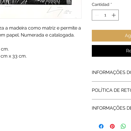
Cantidad
*
liza a madeira como matriz e permite a
em papel. Numerada e catalogada.
Ag
 cm.
Re
 cm x 33 cm.
INFORMAÇÕES D
Arte vendida diretam
POLÍTICA DE RE
coleção pessoal e de
centro da cidade do 
Garantimos o reembo
INFORMAÇÕES D
insatisfação com a c
A arte será enviad
protegida, sem custo