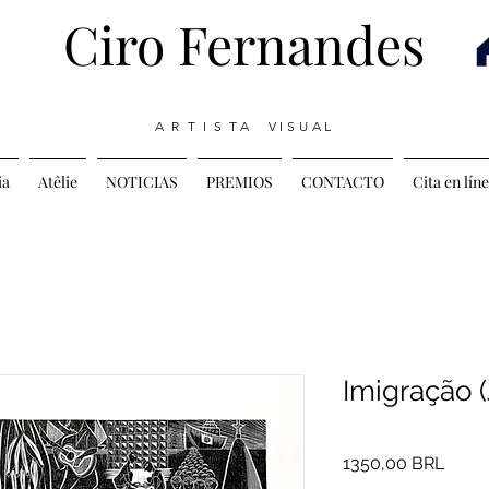
Ciro Fernandes
A R T I S T A V I S U A L
ia
Atêlie
NOTICIAS
PREMIOS
CONTACTO
Cita en lín
Imigração 
Preci
1350,00 BRL