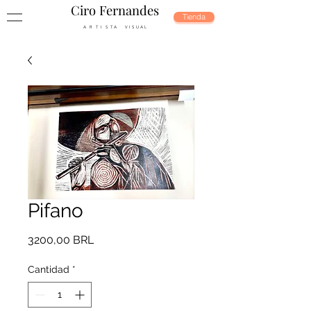
Ciro Fernandes
Tienda
A R T I S T A V I S U A L
Pifano
Precio
3200,00 BRL
Cantidad
*