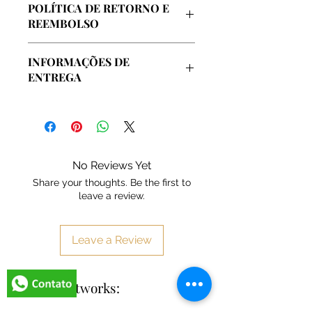
POLÍTICA DE RETORNO E
artista, extraida de sua coleção
REEMBOLSO
pessoal e de seu atelier oficial
localizado no centro da cidade do
Garantimos o reembolso integral em
Rio de Janeiro.
INFORMAÇÕES DE
caso de insatisfação com a compra,
ENTREGA
até o prazo de 7 dias.
A arte será enviada em embalagem
especial e protegida, sem custos
adicionais.
No Reviews Yet
Share your thoughts. Be the first to
leave a review.
Leave a Review
Related Artworks: