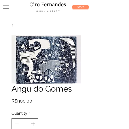
Ciro Fernandes
Store
V I S U A L A R T I S T
Angu do Gomes
Price
R$900.00
Quantity
*