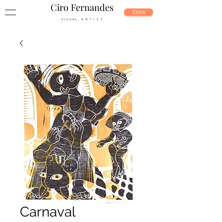
Ciro Fernandes
Store
V I S U A L A R T I S T
Carnaval