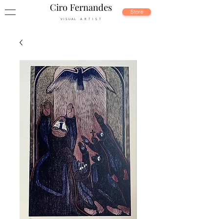
Ciro Fernandes
Store
V I S U A L A R T I S T