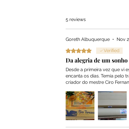
5 reviews
Goreth Albuquerque
•
Nov 2
Rated 5 out of 5 stars.
Verified
Da alegria de um sonho
Desde a primeira vez que vi e
encanta os dias. Temia pelo 
criador do mestre Ciro Ferna