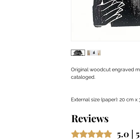
Original woodcut engraved ma
cataloged.
External size (paper): 20 cm x
Reviews
5.0 | 
Rated 5 out of 5 stars.