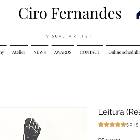
Ciro Fernandes
V I S U A L A R T I S T
hy
Atelier
NEWS
AWARDS
CONTACT
Online scheduli
Leitura (Re
Rating is 5.0 out o
5.0 | 5
Price