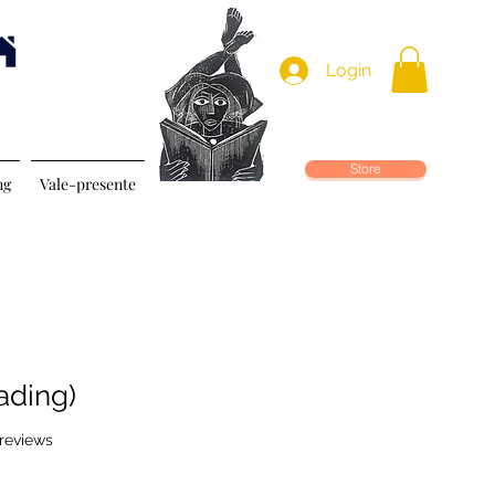
Login
Store
ng
Vale-presente
ading)
f five stars based on 5 reviews
 reviews