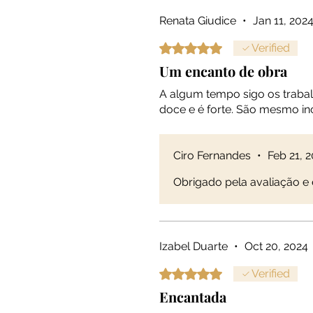
Renata Giudice
•
Jan 11, 202
Rated 5 out of 5 stars.
Verified
Um encanto de obra
A algum tempo sigo os trabalh
doce e é forte. São mesmo in
Ciro Fernandes
•
Feb 21, 
Obrigado pela avaliação e 
Izabel Duarte
•
Oct 20, 2024
Rated 5 out of 5 stars.
Verified
Encantada