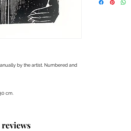
packaging, at no add
nually by the artist. Numbered and
 30 cm.
5 reviews