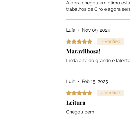
A obra chegou em ótimo estad
trabalhos de Ciro e agora se
Luís
•
Nov 09, 2024
Rated 5 out of 5 stars.
Verified
Maravilhosa!
Linda arte do grande e talento
Luiz
•
Feb 15, 2025
Rated 5 out of 5 stars.
Verified
Leitura
Chegou bem