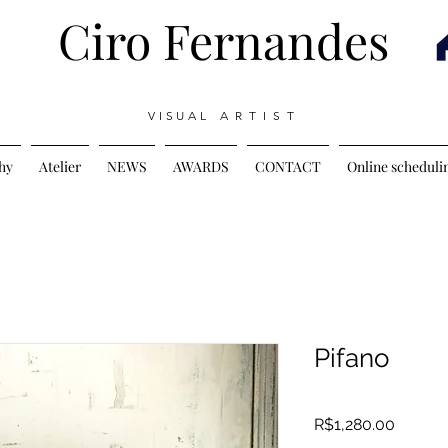
Ciro Fernandes
V I S U A L A R T I S T
hy
Atelier
NEWS
AWARDS
CONTACT
Online scheduli
Pifano
Price
R$1,280.00