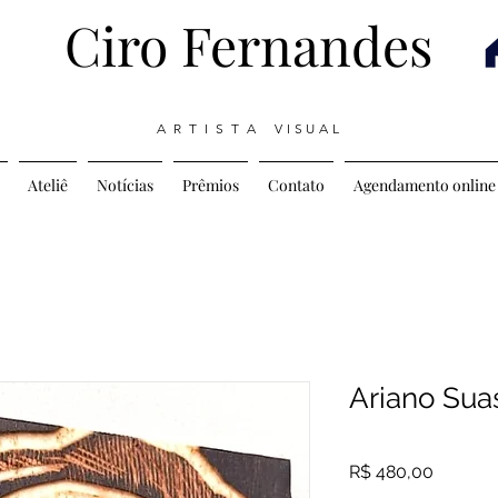
Ciro Fernandes
A R T I S T A V I S U A L
Ateliê
Notícias
Prêmios
Contato
Agendamento online
Ariano Sua
Preço
R$ 480,00