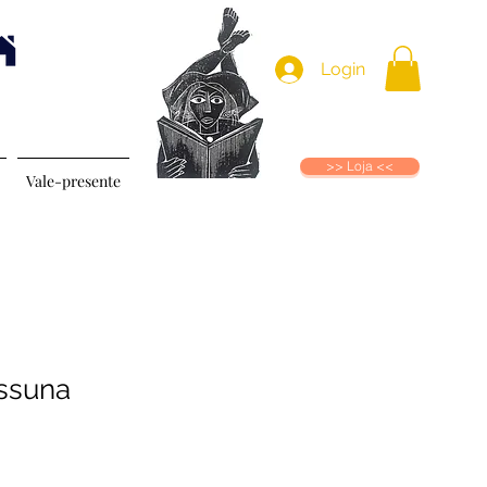
Login
>> Loja <<
Vale-presente
ssuna