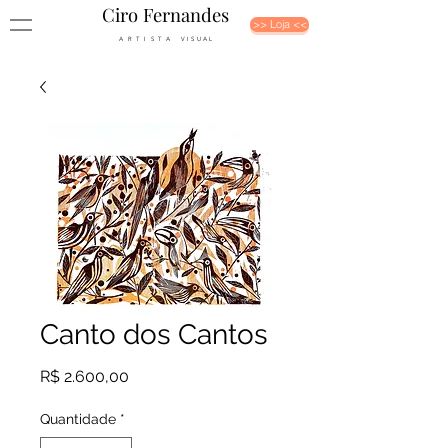
Ciro Fernandes
>> Loja <<
A R T I S T A V I S U A L
Canto dos Cantos
Preço
R$ 2.600,00
Quantidade
*