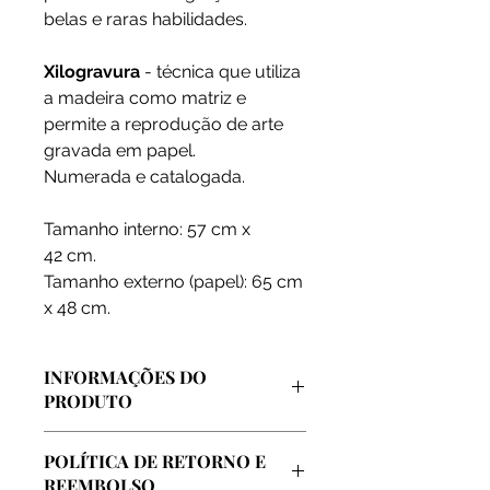
belas e raras habilidades.
Xilogravura
- técnica que utiliza
a madeira como matriz e
permite a reprodução de arte
gravada em papel.
Numerada e catalogada.
Tamanho interno: 57 cm x
42 cm.
Tamanho externo (papel): 65 cm
x 48 cm.
INFORMAÇÕES DO
PRODUTO
Arte vendida diretamente pelo
POLÍTICA DE RETORNO E
artista, extraida de sua coleção
REEMBOLSO
pessoal e de seu atelier oficial