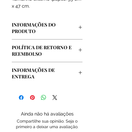
x 47 cm.
INFORMAÇÕES DO
PRODUTO
Arte vendida diretamente pelo
POLÍTICA DE RETORNO E
artista, extraida de sua coleção
REEMBOLSO
pessoal e de seu atelier oficial
localizado no centro da cidade do
Garantimos o reembolso integral em
Rio de Janeiro.
INFORMAÇÕES DE
caso de insatisfação com a compra,
ENTREGA
até o prazo de 7 dias.
A arte será enviada em embalagem
especial e protegida, sem custos
adicionais.
Ainda não há avaliações
Compartilhe sua opinião. Seja o
primeiro a deixar uma avaliação.