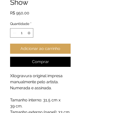
Show
Preço
R$ 950,00
Quantidade
*
Adicionar ao carrinho
Comprar
Xilogravura original impresa
manualmente pelo artista.
Numerada e assinada.
Tamanho interno: 31,5 cm x
39 cm.
Tamanho externo (papel): 33 cm