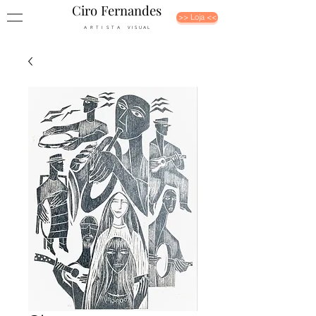
Ciro Fernandes
>> Loja <<
A R T I S T A V I S U A L