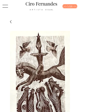
Ciro Fernandes
>> Loja <<
A R T I S T A V I S U A L