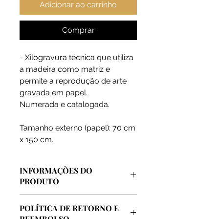
Adicionar ao carrinho
Comprar
- Xilogravura técnica que utiliza
a madeira como matriz e
permite a reprodução de arte
gravada em papel.
Numerada e catalogada.
Tamanho externo (papel): 70 cm
x 150 cm.
INFORMAÇÕES DO
PRODUTO
Arte vendida diretamente pelo
POLÍTICA DE RETORNO E
artista, extraida de sua coleção
REEMBOLSO